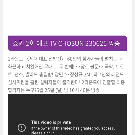
쇼퀸 2회 예고 TV CHOSUN 230625 방송
1라운드 〈세대 대표 선발전〉 60인의 참가자들이 펼치는 더
화끈하고 치열해진 무대 그 두 번째! ※장르 불문※ 국악, 트로
트, 댄스, 발라드 총집합! 장민호·장성규 2MC와 7인의 레전드
심사위원을 홀린 실력자들이 출격한다! 2라운드에 진출할 최종
합격자는 누구?6월 25일 (일) 밤 10시 40분 방송